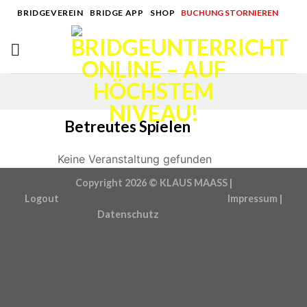
Skip
BRIDGEVEREIN
|
BRIDGE APP
|
SHOP
|
BUCHUNG STORNIEREN
to
content
Betreutes Spielen
Keine Veranstaltung gefunden
Copyright 2026 ©
KLAUS MAASS |
Logout
Impressum
|
Datenschutz