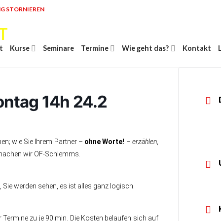
G STORNIEREN
t
Kurse
Seminare
Termine
Wie geht das?
Kontakt
Montag 14h 24.2
rnen; wie Sie Ihrem Partner –
ohne Worte!
–
erzählen
,
e machen wir OF-Schlemms.
i, Sie werden sehen, es ist alles ganz logisch.
 Termine zu je 90 min. Die Kosten belaufen sich auf