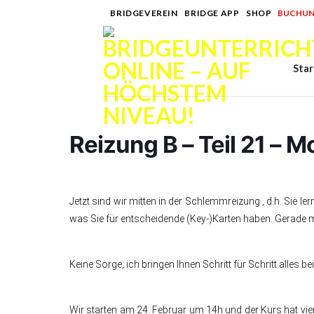
Skip
BRIDGEVEREIN
|
BRIDGE APP
|
SHOP
|
BUCHUN
to
content
Star
Reizung B – Teil 21 – 
Jetzt sind wir mitten in der Schlemmreizung , d.h. Sie le
was Sie für entscheidende (Key-)Karten haben. Gerad
Keine Sorge, ich bringen Ihnen Schritt für Schritt alles be
Wir starten am 24. Februar um 14h und der Kurs hat vier