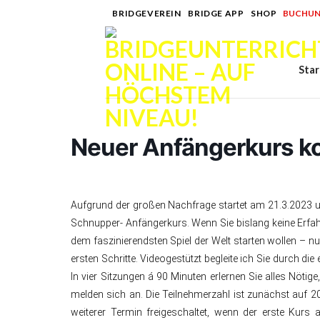
Skip
BRIDGEVEREIN
|
BRIDGE APP
|
SHOP
|
BUCHUN
to
content
Star
Neuer Anfängerkurs ko
Aufgrund der großen Nachfrage startet am 21.3.2023 um
Schnupper- Anfängerkurs. Wenn Sie bislang keine Erfah
dem faszinierendsten Spiel der Welt starten wollen – nur
ersten Schritte. Videogestützt begleite ich Sie durch di
In vier Sitzungen á 90 Minuten erlernen Sie alles Nötig
melden sich an. Die Teilnehmerzahl ist zunächst auf 20
weiterer Termin freigeschaltet, wenn der erste Kurs a